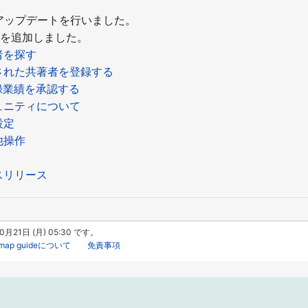
ジのアップデートを行いました。
加しました。
者を探す
された共著者を登録する
録業績を承認する
ュニティについて
設定
他操作
スリリース
1日 (月) 05:30 です。
hmap guideについて
免責事項