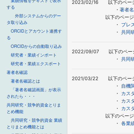
業績情報をテキストで表示
2023/02/16 以下のペ
する
・
著者
外部システムからのデー
以下のページを更
タ取り込み
・
プレ
ORCIDとアカウント連携す
・
共同研
る
ORCIDからの自動取り込み
2022/09/07 以下の
研究者・業績インポート
・
共同研
研究者・業績エクスポート
著者名確認
2021/03/22 以下のペ
著者名確認とは
・
自機
「著者名確認画面」が表示
・
カス
されたら・・・
・
カス
共同研究・競争的資金とりま
・
カス
とめ機能
以下のページを更
共同研究・競争的資金 業績
・
各業
とりまとめ機能とは