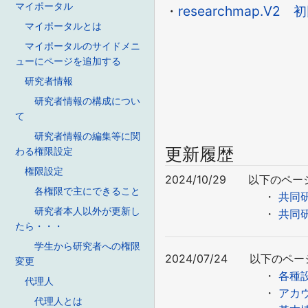
マイポータル
・
researchmap
マイポータルとは
マイポータルのサイドメニ
ューにページを追加する
研究者情報
研究者情報の構成につい
て
研究者情報の編集等に関
更新履歴
わる権限設定
権限設定
2024/10/29 以下のペ
各権限で主にできること
・
共同研
研究者本人以外が更新し
・
共同研
たら・・・
学生から研究者への権限
2024/07/24 以下の
変更
・
各種
代理人
・
アカ
代理人とは