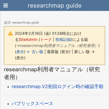
researchmap guide
提供: researchmap guide
2024年2月16日 (金) 01:26時点におけ
る
SiteAdmin
(
トーク
|
投稿記録
)
による版
(
→
researchmap利用者マニュアル（研究者用）
)
(
差分
)
← 古い版
| 最新版 (差分) | 新しい版 →
(差分)
researchmap利用者マニュアル（研究
者用）
researchmap.V2初回ログイン時の確認手順
パブリックスペース